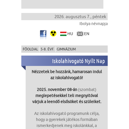
2026. augusztus 7., péntek
Ibolya névnapja
HU
EN
FŐOLDAL
5-8. ÉVF.
GIMNÁZIUM
Iskolahívogató Nyílt Nap
Nézzetek be hozzánk, hamarosan indul
az iskolahívogató!
2025. november 08-án
(szombat)
meglepetésekkel teli megnyitóval
várjuk a leendő elsősöket és szüleiket.
Az iskolahívogató programunk célja,
hogy a gyerekek játékos formában
ismerkedjenek meg iskolánkkal, a