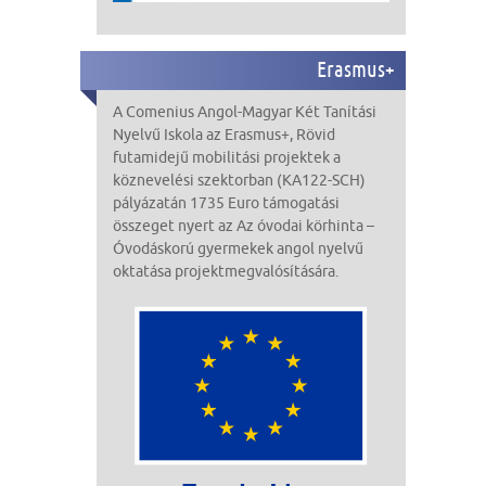
Erasmus+
A Comenius Angol-Magyar Két Tanítási
Nyelvű Iskola
az Erasmus+,
Rövid
futamidejű mobilitási projektek a
köznevelési szektorban (KA122-SCH)
pályázatán
1735 Euro
támogatási
összeget nyert az Az óvodai körhinta –
Óvodáskorú gyermekek angol nyelvű
oktatása
projekt
megvalósítására
.