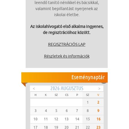
leendő tanító nénikkel és bácsikkal,
valamint bepillantást nyerjenek az
iskolai életbe.
Az iskolahívogató első alkalma ingyenes,
de regisztrációhoz között.
REGISZTRÁCIÓS LAP
Részletek és információk
Eseménynaptár
<
2026 AUGUSZTUS
>
H
K
SZ
CS
P
SZ
V
1
2
3
4
5
6
7
8
9
10
11
12
13
14
15
16
17
18
19
20
21
22
23