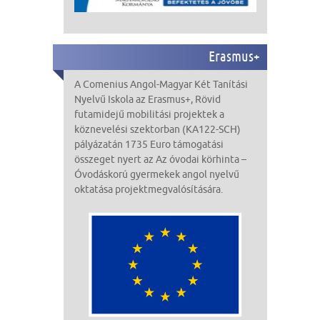
Erasmus+
A Comenius Angol-Magyar Két Tanítási
Nyelvű Iskola
az Erasmus+,
Rövid
futamidejű mobilitási projektek a
köznevelési szektorban (KA122-SCH)
pályázatán
1735 Euro
támogatási
összeget nyert az Az óvodai körhinta –
Óvodáskorú gyermekek angol nyelvű
oktatása
projekt
megvalósítására
.