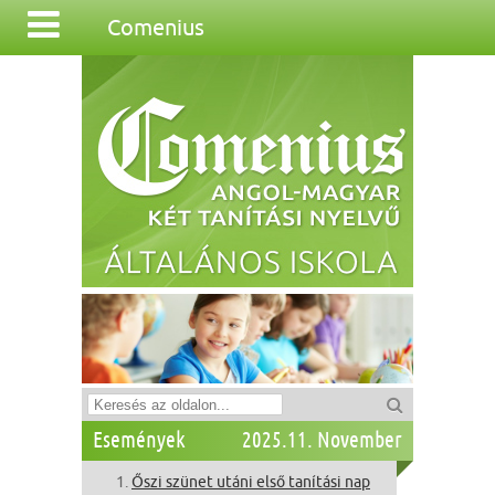
Comenius
Események
2025.11. November
Őszi szünet utáni első tanítási nap