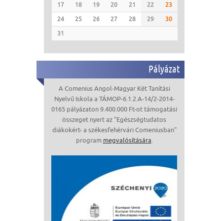
17
18
19
20
21
22
23
24
25
26
27
28
29
30
31
Pályázat
A Comenius Angol-Magyar Két Tanítási
Nyelvű Iskola a TÁMOP-6.1.2.A-14/2-2014-
0165 pályázaton 9.400.000 Ft-ot támogatási
összeget nyert az "Egészségtudatos
diákokért- a székesfehérvári Comeniusban"
program
megvalósítására
.