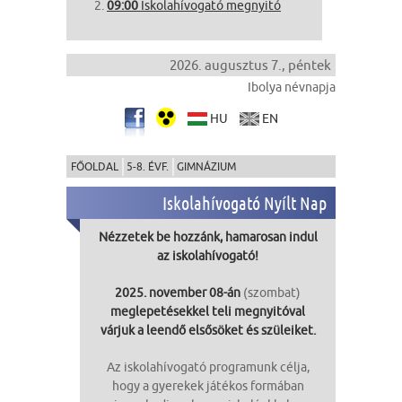
09:00
Iskolahívogató megnyitó
2026. augusztus 7., péntek
Ibolya névnapja
HU
EN
FŐOLDAL
5-8. ÉVF.
GIMNÁZIUM
Iskolahívogató Nyílt Nap
Nézzetek be hozzánk, hamarosan indul
az iskolahívogató!
2025. november 08-án
(szombat)
meglepetésekkel teli megnyitóval
várjuk a leendő elsősöket és szüleiket.
Az iskolahívogató programunk célja,
hogy a gyerekek játékos formában