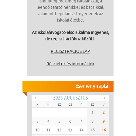
ismerkedjenek meg iskolánkkal, a
leendő tanító nénikkel és bácsikkal,
valamint bepillantást nyerjenek az
iskolai életbe.
Az iskolahívogató első alkalma ingyenes,
de regisztrációhoz között.
REGISZTRÁCIÓS LAP
Részletek és információk
Eseménynaptár
<
2026 AUGUSZTUS
>
H
K
SZ
CS
P
SZ
V
1
2
3
4
5
6
7
8
9
10
11
12
13
14
15
16