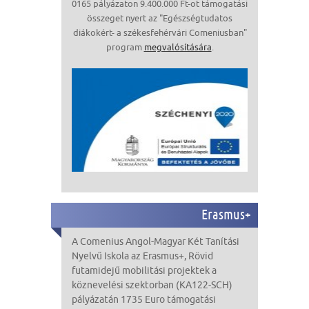
0165 pályázaton 9.400.000 Ft-ot támogatási
összeget nyert az "Egészségtudatos
diákokért- a székesfehérvári Comeniusban"
program
megvalósítására
.
Erasmus+
A Comenius Angol-Magyar Két Tanítási
Nyelvű Iskola
az Erasmus+,
Rövid
futamidejű mobilitási projektek a
köznevelési szektorban (KA122-SCH)
pályázatán
1735 Euro
támogatási