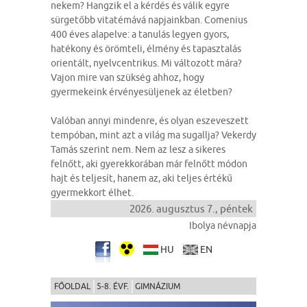
nekem? Hangzik el a kérdés és válik egyre
sürgetőbb vitatémává napjainkban. Comenius
400 éves alapelve: a tanulás legyen gyors,
hatékony és örömteli, élmény és tapasztalás
orientált, nyelvcentrikus. Mi változott mára?
Vajon mire van szükség ahhoz, hogy
gyermekeink érvényesüljenek az életben?
Valóban annyi mindenre, és olyan eszeveszett
tempóban, mint azt a világ ma sugallja? Vekerdy
Tamás szerint nem. Nem az lesz a sikeres
felnőtt, aki gyerekkorában már felnőtt módon
hajt és teljesít, hanem az, aki teljes értékű
gyermekkort élhet.
2026. augusztus 7., péntek
Ibolya névnapja
HU
EN
FŐOLDAL
5-8. ÉVF.
GIMNÁZIUM