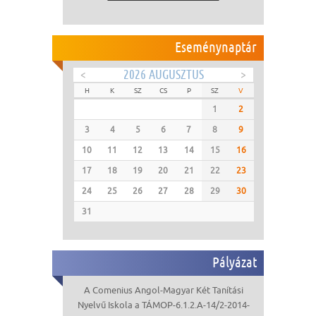
Eseménynaptár
<
2026 AUGUSZTUS
>
H
K
SZ
CS
P
SZ
V
1
2
3
4
5
6
7
8
9
10
11
12
13
14
15
16
17
18
19
20
21
22
23
24
25
26
27
28
29
30
31
Pályázat
A Comenius Angol-Magyar Két Tanítási
Nyelvű Iskola a TÁMOP-6.1.2.A-14/2-2014-